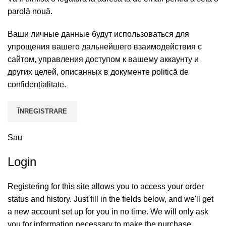
parolă nouă.
Ваши личные данные будут использоваться для
упрощения вашего дальнейшего взаимодействия с
сайтом, управления доступом к вашему аккаунту и
других целей, описанных в документе
politică de
confidențialitate
.
ÎNREGISTRARE
Sau
Login
Registering for this site allows you to access your order
status and history. Just fill in the fields below, and we'll get
a new account set up for you in no time. We will only ask
you for information necessary to make the purchase