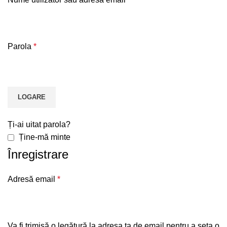
Parola
*
LOGARE
Ți-ai uitat parola?
Ține-mă minte
Înregistrare
Adresă email
*
Va fi trimisă o legătură la adresa ta de email pentru a seta o