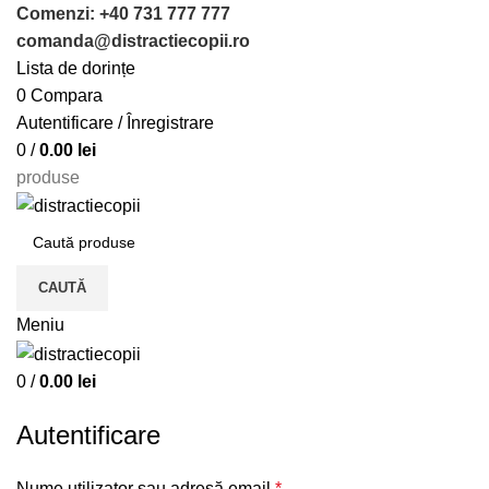
Comenzi: +40 731 777 777
comanda@distractiecopii.ro
Lista de dorințe
0
Compara
Autentificare / Înregistrare
0
/
0.00
lei
produse
CAUTĂ
Meniu
0
/
0.00
lei
ACASĂ
МОЙ АККАУНТ
Autentificare
Nume utilizator sau adresă email
*