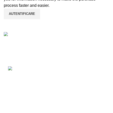
process faster and easier.
AUTENTIFICARE
Luni - Vineri 10:00 - 18:00
Sambata 10:00 - 14:00
0720 121 107
Recent Posts
Our stores
USEFUL LINKS
Footer Menu
WOODMART
2022 CREATED BY
XTEMOS STUDIO
. PREMIUM E-
COMMERCE SOLUTIONS.