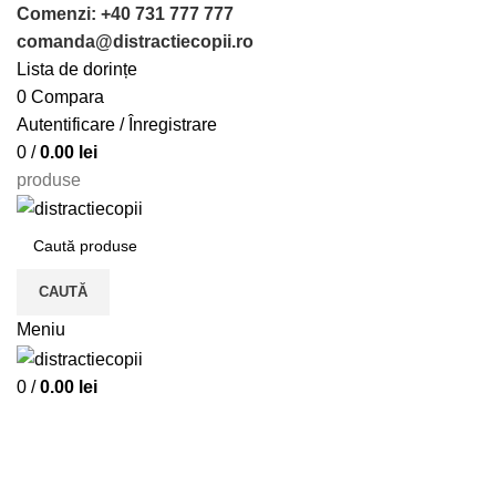
Comenzi: +40 731 777 777
comanda@distractiecopii.ro
Lista de dorințe
0
Compara
Autentificare / Înregistrare
0
/
0.00
lei
produse
CAUTĂ
Meniu
0
/
0.00
lei
Jucarii copii