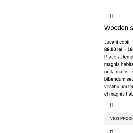
Wooden s
Jucarii copii
89.00
lei
–
19
Placerat temp
magnis habita
nulla mattis 
bibendum sed
vestibulum te
et magnis habi
VEZI PROD