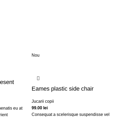
LA PLIMBARE
2
Nou
esent
Eames plastic side chair
Jucarii copii
99.00
lei
enatis eu at
Consequat a scelerisque suspendisse vel
rient