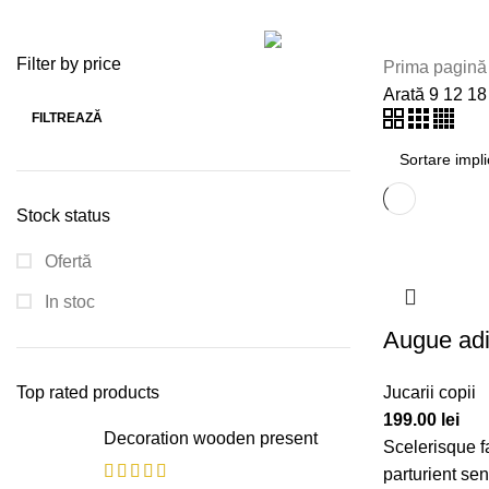
Categorii
TOATE
PRODUSE
JUCARII COPII
7
Filter by price
Prima pagin
Arată
9
12
1
FILTREAZĂ
Stock status
Ofertă
In stoc
Augue adi
Top rated products
Jucarii copii
199.00
lei
Decoration wooden present
Scelerisque f
parturient se