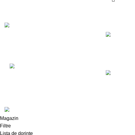
Recent Posts
Luni - Vineri 10:00 - 18:00
Sambata 10:00 - 14:00
0720 121 107
WOODMART
2022 CREATED BY
XTEMOS STUDIO
. PREMIUM E-C
Magazin
Filtre
Lista de dorințe