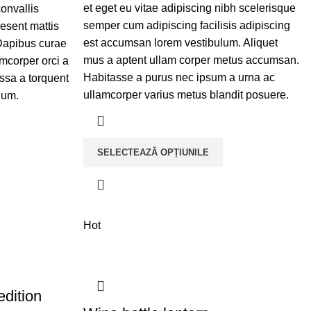
et eget eu vitae adipiscing nibh scelerisque
convallis
semper cum adipiscing facilisis adipiscing
esent mattis
est accumsan lorem vestibulum. Aliquet
Dapibus curae
mus a aptent ullam corper metus accumsan.
mcorper orci a
Habitasse a purus nec ipsum a urna ac
ssa a torquent
ullamcorper varius metus blandit posuere.
lum.
SELECTEAZĂ OPȚIUNILE
Hot
dition