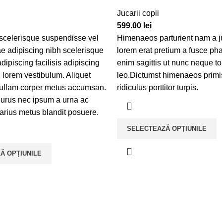
Jucarii copii
599.00
lei
scelerisque suspendisse vel
Himenaeos parturient nam a ju
tae adipiscing nibh scelerisque
lorem erat pretium a fusce pha
ipiscing facilisis adipiscing
enim sagittis ut nunc neque t
lorem vestibulum. Aliquet
leo.Dictumst himenaeos primi
 ullam corper metus accumsan.
ridiculus porttitor turpis.
urus nec ipsum a urna ac
arius metus blandit posuere.
SELECTEAZĂ OPȚIUNILE
Ă OPȚIUNILE