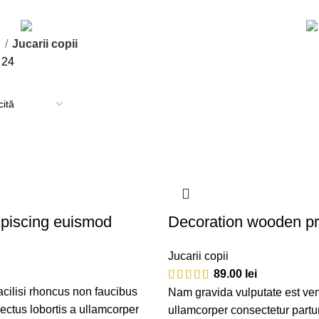
JUCARII DE EXTERIOR
1 PRODUS
ă
Jucarii copii
8
24
piscing euismod
Decoration wooden pr
Jucarii copii
89.00
lei
acilisi rhoncus non faucibus
Nam gravida vulputate est ven
nectus lobortis a ullamcorper
ullamcorper consectetur partu