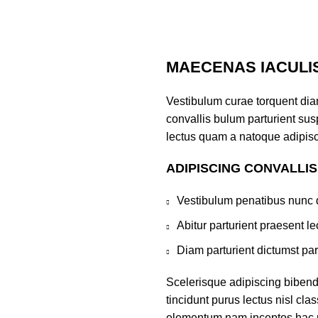
MAECENAS IACULI
Vestibulum curae torquent di
convallis bulum parturient susp
lectus quam a natoque adipisc
ADIPISCING CONVALLI
Vestibulum penatibus nunc d
Abitur parturient praesent 
Diam parturient dictumst par
Scelerisque adipiscing bibend
tincidunt purus lectus nisl cl
elementum nam inceptos hac par