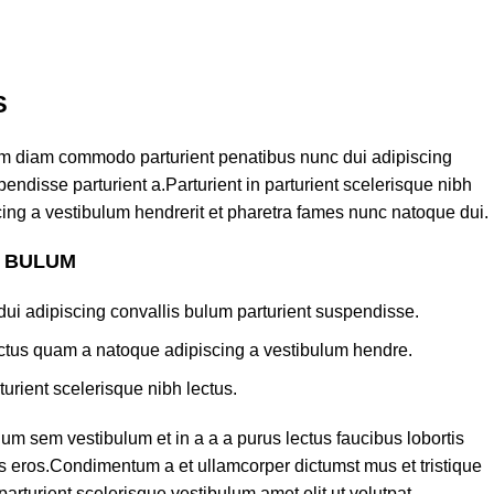
S
am diam commodo parturient penatibus nunc dui adipiscing
endisse parturient a.Parturient in parturient scelerisque nibh
ing a vestibulum hendrerit et pharetra fames nunc natoque dui.
S BULUM
ui adipiscing convallis bulum parturient suspendisse.
lectus quam a natoque adipiscing a vestibulum hendre.
turient scelerisque nibh lectus.
um sem vestibulum et in a a a purus lectus faucibus lobortis
ass eros.Condimentum a et ullamcorper dictumst mus et tristique
turient scelerisque vestibulum amet elit ut volutpat.