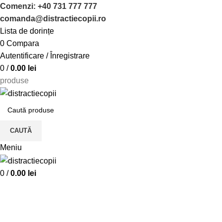
Comenzi: +40 731 777 777
comanda@distractiecopii.ro
Lista de dorințe
0
Compara
Autentificare / Înregistrare
0
/
0.00
lei
produse
CAUTĂ
Meniu
0
/
0.00
lei