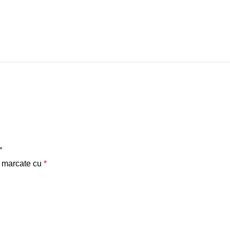
”
t marcate cu
*