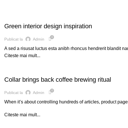
INSPIRATION
Green interior design inspiration
0
Publicat la
Admin
A sed a risusat luctus esta anibh rhoncus hendrerit blandit na
Citeste mai mult...
FURNITURE
Collar brings back coffee brewing ritual
0
Publicat la
Admin
When it’s about controlling hundreds of articles, product pages
Citeste mai mult...