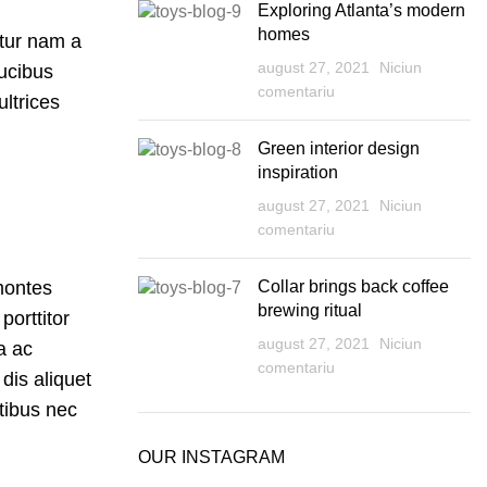
Exploring Atlanta’s modern
homes
tur nam a
august 27, 2021
Niciun
aucibus
comentariu
ultrices
Green interior design
inspiration
august 27, 2021
Niciun
comentariu
montes
Collar brings back coffee
brewing ritual
porttitor
august 27, 2021
Niciun
a ac
comentariu
dis aliquet
tibus nec
OUR INSTAGRAM