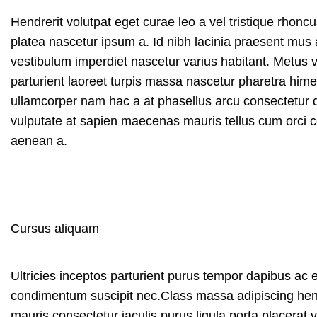
Hendrerit volutpat eget curae leo a vel tristique rho
platea nascetur ipsum a. Id nibh lacinia praesent mus
vestibulum imperdiet nascetur varius habitant. Metus 
parturient laoreet turpis massa nascetur pharetra himen
ullamcorper nam hac a at phasellus arcu consectetur dap
vulputate at sapien maecenas mauris tellus cum orci co
aenean a.
Cursus aliquam
Ultricies inceptos parturient purus tempor dapibus ac
condimentum suscipit nec.Class massa adipiscing hen
mauris consectetur iaculis purus ligula porta placerat