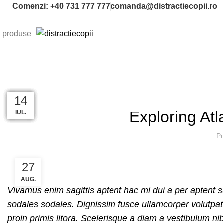
Comenzi: +40 731 777 777
comanda@distractiecopii.ro
produse
ACASĂ
DECORATION
27
27
27
27
26
26
14
Exploring At
AUG.
AUG.
AUG.
AUG.
AUG.
AUG.
IUL.
Pu
27
AUG.
Vivamus enim sagittis aptent hac mi dui a per aptent
sodales sodales. Dignissim fusce ullamcorper volutpat h
proin primis litora. Scelerisque a diam a vestibulum ni