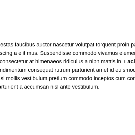
stas faucibus auctor nascetur volutpat torquent proin pa
dipiscing a elit mus. Suspendisse commodo vivamus elem
consectetur at himenaeos ridiculus a nibh mattis in.
Laci
ondimentum consequat rutrum parturient amet id euismo
 nisl mollis vestibulum pretium commodo inceptos cum c
arturient a accumsan nisl ante vestibulum.