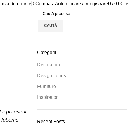
Lista de dorințe
0
Compara
Autentificare / Înregistrare
0
/
0.00
lei
CAUTĂ
Categorii
Decoration
Design trends
Furniture
Inspiration
dui praesent
 lobortis
Recent Posts