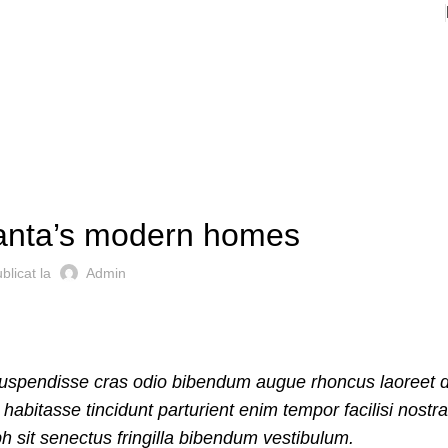
DECORATION
lanta’s modern homes
blicat la
Admin
 suspendisse cras odio bibendum augue rhoncus laoreet 
abitasse tincidunt parturient enim tempor facilisi nostra
bh sit senectus fringilla bibendum vestibulum.