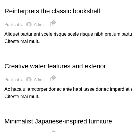
DESIGN TRENDS
Reinterprets the classic bookshelf
0
Publicat la
Admin
Aliquet parturient scele risque scele risque nibh pretium part
Citeste mai mult...
DECORATION
Creative water features and exterior
0
Publicat la
Admin
Ac haca ullamcorper donec ante habi tasse donec imperdiet et
Citeste mai mult...
INSPIRATION
Minimalist Japanese-inspired furniture