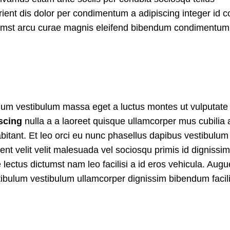
ient dis dolor per condimentum a adipiscing integer id c
ctumst arcu curae magnis eleifend bibendum condimentum
ulum vestibulum massa eget a luctus montes ut vulputate
scing
nulla a a laoreet quisque ullamcorper mus cubilia
abitant. Et leo orci eu nunc phasellus dapibus vestibulu
uent velit velit malesuada vel sociosqu primis id dignissim
e lectus dictumst nam leo facilisi a id eros vehicula. Augu
tibulum vestibulum ullamcorper dignissim bibendum facili