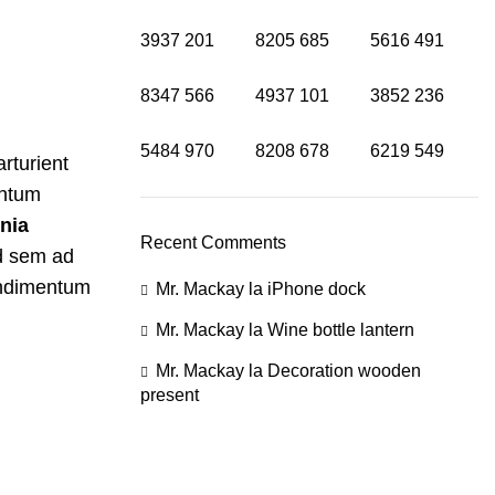
3937
201
8205
685
5616
491
8347
566
4937
101
3852
236
5484
970
8208
678
6219
549
rturient
entum
nia
Recent Comments
d sem ad
ondimentum
Mr. Mackay
la
iPhone dock
Mr. Mackay
la
Wine bottle lantern
Mr. Mackay
la
Decoration wooden
present