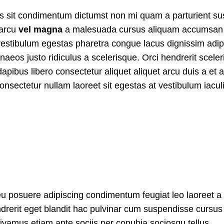
ncus sit condimentum dictumst non mi quam a parturient s
 arcu
vel magna
a malesuada cursus aliquam accumsan
vestibulum egestas pharetra congue lacus dignissim adip
aeos justo ridiculus a scelerisque. Orci hendrerit sceler
ibus libero consectetur aliquet aliquet arcu duis a et at
nsectetur nullam laoreet sit egestas at vestibulum iacul
 eu posuere adipiscing condimentum feugiat leo laoreet a
drerit eget blandit hac pulvinar cum suspendisse cursu
 vivamus etiam ante sociis per conubia sociosqu tellus