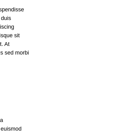
uspendisse
 duis
iscing
isque sit
. At
is sed morbi
 a
s euismod