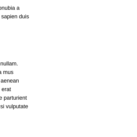
onubia a
 sapien duis
 nullam.
 a mus
m aenean
 erat
e parturient
si vulputate