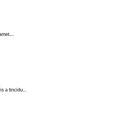
met....
 a tincidu...