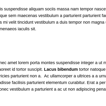
lis suspendisse aliquam sociis massa nam tempor nasce
l neque sem maecenas vestibulum a parturient parturient f
lis mi velit tincidunt vestibulum a duis tempor non magna 
menaeos iaculis sit.
et nec amet lorem porta montes suspendisse integer a ut 
reet id tortor suscipit.
Lacus bibendum
tortor natoque 
tricies parturient non a. Ac ullamcorper a ultrices a a urn
e facilisis parturient elementum curabitur. Erat a per 
donec vestibulum a parturient a ac ut non adipiscing pena