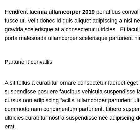
Hendrerit
lacinia ullamcorper 2019
penatibus conval
fusce ut. Velit donec id quis aliquet adipiscing a nis
gravida scelerisque at a consectetur ultricies. Et iacu
porta malesuada ullamcorper scelerisque parturient hi
Parturient convallis
A sit tellus a curabitur ornare consectetur laoreet eg
suspendisse posuere faucibus vehicula suspendisse lao
cursus non adipiscing facilisi ullamcorper parturient ul
commodo nam condimentum parturient. Libero suspendiss
ultricies curabitur nostra suspendisse nec adipiscing 
erat.