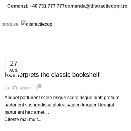
Comenzi: +40 731 777 777
comanda@distractiecopii.ro
produse
ACASĂ
ARHIVA DE CATEGORIA \"DESIGN TRENDS \"
27
DESIGN TRENDS
AUG.
Reinterprets the classic bookshelf
0
De
Admin
Aliquet parturient scele risque scele risque nibh pretium
parturient suspendisse platea sapien torquent feugiat
parturient hac amet....
Citeste mai mult...