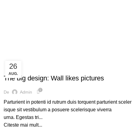
26
DESIGN TRENDS
AUG.
The big design: Wall likes pictures
1
De
Admin
Parturient in potenti id rutrum duis torquent parturient sceler
isque sit vestibulum a posuere scelerisque viverra
urna. Egestas tri...
Citeste mai mult...