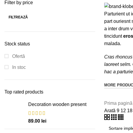
Filter by price
Parturient ut i
FILTREAZĂ
part ouriesnt
a inter drum 
tincidunt
eros
malada.
Stock status
Ofertă
Cras rhoncus 
laoreet selm.
In stoc
hac a parturi
MORE PRODU
Top rated products
Prima pagin
Decoration wooden present
Arată
9
12
1
89.00
lei