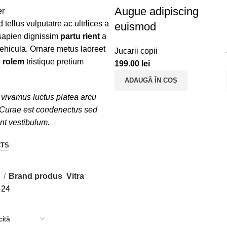
Augue adipiscing
d tellus vulputatre ac ultrlices a
euismod
 sapien dignissim
partu rient
a
vehicula. Ornare metus laoreet
Jucarii copii
 rolem
tristique pretium
199.00
lei
ADAUGĂ ÎN COȘ
vivamus luctus platea arcu
 Curae est condenectus sed
ent vestibulum.
CTS
ă
Brand produs
Vitra
8
24