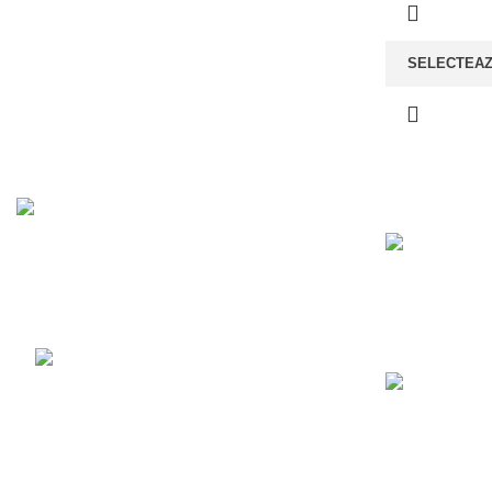
SELECTEAZ
Recent Posts
Luni - Vineri 10:00 - 18:00
Sambata 10:00 - 14:00
0720 121 107
WOODMART
2022 CREATED BY
XTEMOS STUDIO
. PREMIUM E-C