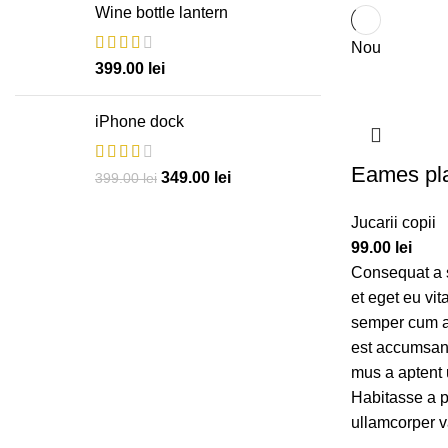
Wine bottle lantern
Nou
399.00
lei
iPhone dock
Eames pla
349.00
lei
399.00
lei
Jucarii copii
99.00
lei
Consequat a 
et eget eu vi
semper cum ad
est accumsan 
mus a aptent
Habitasse a p
ullamcorper v